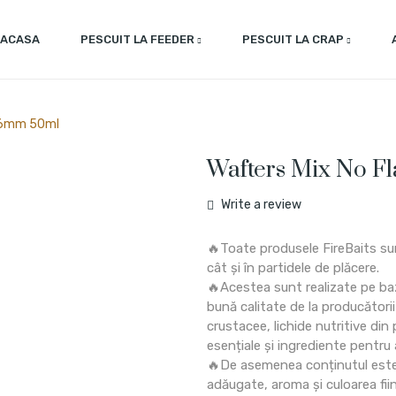
ACASA
PESCUIT LA FEEDER
PESCUIT LA CRAP
s 6mm 50ml
Wafters Mix No F
Write a review
🔥Toate produsele FireBaits su
cât și în partidele de plăcere.
🔥Acestea sunt realizate pe baz
bună calitate de la producători
crustacee, lichide nutritive din 
esențiale și ingrediente pentru 
🔥De asemenea conținutul este 
adăugate, aroma și culoarea fiin