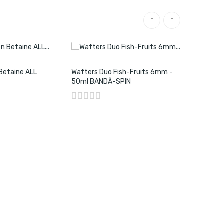
 Betaine ALL
Wafters Duo Fish-Fruits 6mm -
Wafters S
50ml BANDĂ-SPIN
BANDA SP