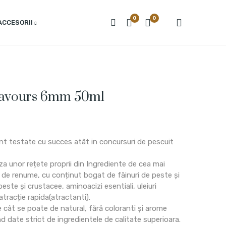
0
0
ACCESORII
lavours 6mm 50ml
nt testate cu succes atât in concursuri de pescuit
a unor rețete proprii din Ingrediente de cea mai
i de renume, cu conținut bogat de făinuri de peste și
peste și crustacee, aminoacizi esentiali, uleiuri
atracție rapida(atractanti).
cât se poate de natural, fără coloranti și arome
d date strict de ingredientele de calitate superioara.