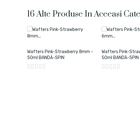
16 Alte Produse In Aceeasi Cate
urs
Wafters Pink-Strawberry 8mm -
Wafters Pink-Str
50ml BANDĂ-SPIN
50ml BANDĂ-SPIN