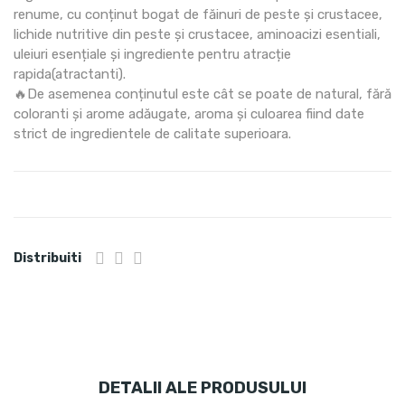
renume, cu conținut bogat de făinuri de peste și crustacee,
lichide nutritive din peste și crustacee, aminoacizi esentiali,
uleiuri esențiale și ingrediente pentru atracție
rapida(atractanti).
🔥De asemenea conținutul este cât se poate de natural, fără
coloranti și arome adăugate, aroma și culoarea fiind date
strict de ingredientele de calitate superioara.
Distribuiti
DETALII ALE PRODUSULUI