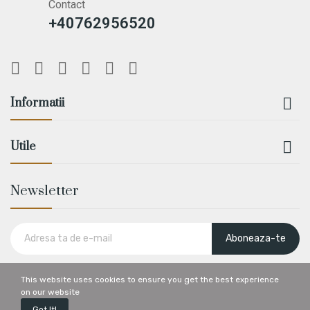
Contact
+40762956520

Informatii

Utile
Newsletter
Aboneaza-te
This website uses cookies to ensure you get the best experience
on our website
Got It!