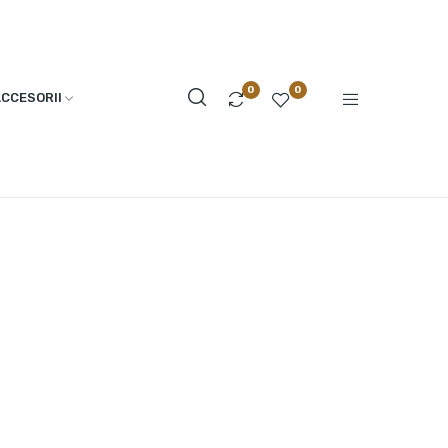
0
0
CCESORII