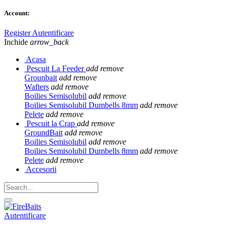
Account:
Register
Autentificare
Inchide
arrow_back
Acasa
Pescuit La Feeder
add
remove
Grounbait
add
remove
Wafters
add
remove
Boilies Semisolubil
add
remove
Boilies Semisolubil Dumbells 8mm
add
remove
Pelete
add
remove
Pescuit la Crap
add
remove
GroundBait
add
remove
Boilies Semisolubil
add
remove
Boilies Semisolubil Dumbells 8mm
add
remove
Pelete
add
remove
Accesorii
Autentificare