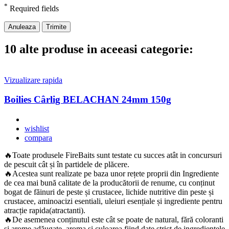
*
Required fields
Anuleaza
Trimite
10 alte produse in aceeasi categorie:
Vizualizare rapida
Boilies Cârlig BELACHAN 24mm 150g
wishlist
compara
🔥Toate produsele FireBaits sunt testate cu succes atât in concursuri
de pescuit cât și în partidele de plăcere.
🔥Acestea sunt realizate pe baza unor rețete proprii din Ingrediente
de cea mai bună calitate de la producătorii de renume, cu conținut
bogat de făinuri de peste și crustacee, lichide nutritive din peste și
crustacee, aminoacizi esentiali, uleiuri esențiale și ingrediente pentru
atracție rapida(atractanti).
🔥De asemenea conținutul este cât se poate de natural, fără coloranti
și arome adăugate, aroma și culoarea fiind date strict de ingredientele