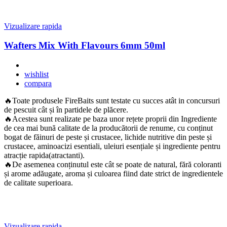
Vizualizare rapida
Wafters Mix With Flavours 6mm 50ml
wishlist
compara
🔥Toate produsele FireBaits sunt testate cu succes atât in concursuri
de pescuit cât și în partidele de plăcere.
🔥Acestea sunt realizate pe baza unor rețete proprii din Ingrediente
de cea mai bună calitate de la producătorii de renume, cu conținut
bogat de făinuri de peste și crustacee, lichide nutritive din peste și
crustacee, aminoacizi esentiali, uleiuri esențiale și ingrediente pentru
atracție rapida(atractanti).
🔥De asemenea conținutul este cât se poate de natural, fără coloranti
și arome adăugate, aroma și culoarea fiind date strict de ingredientele
de calitate superioara.
Vizualizare rapida