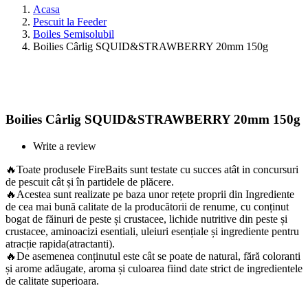
Acasa
Pescuit la Feeder
Boiles Semisolubil
Boilies Cârlig SQUID&STRAWBERRY 20mm 150g
Boilies Cârlig SQUID&STRAWBERRY 20mm 150g
Write a review
🔥Toate produsele FireBaits sunt testate cu succes atât in concursuri
de pescuit cât și în partidele de plăcere.
🔥Acestea sunt realizate pe baza unor rețete proprii din Ingrediente
de cea mai bună calitate de la producătorii de renume, cu conținut
bogat de făinuri de peste și crustacee, lichide nutritive din peste și
crustacee, aminoacizi esentiali, uleiuri esențiale și ingrediente pentru
atracție rapida(atractanti).
🔥De asemenea conținutul este cât se poate de natural, fără coloranti
și arome adăugate, aroma și culoarea fiind date strict de ingredientele
de calitate superioara.