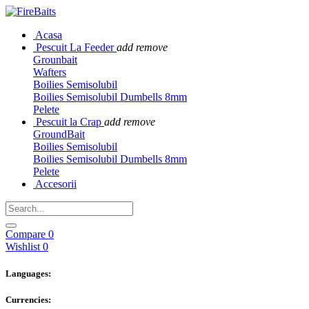
Acasa
Pescuit La Feeder
add
remove
Grounbait
Wafters
Boilies Semisolubil
Boilies Semisolubil Dumbells 8mm
Pelete
Pescuit la Crap
add
remove
GroundBait
Boilies Semisolubil
Boilies Semisolubil Dumbells 8mm
Pelete
Accesorii
Compare
0
Wishlist
0
Languages:
Currencies: