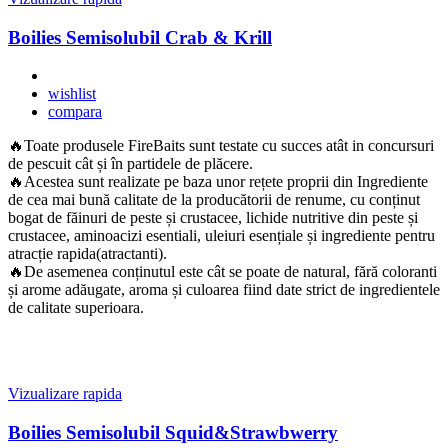
Boilies Semisolubil Crab & Krill
wishlist
compara
🔥Toate produsele FireBaits sunt testate cu succes atât in concursuri
de pescuit cât și în partidele de plăcere.
🔥Acestea sunt realizate pe baza unor rețete proprii din Ingrediente
de cea mai bună calitate de la producătorii de renume, cu conținut
bogat de făinuri de peste și crustacee, lichide nutritive din peste și
crustacee, aminoacizi esentiali, uleiuri esențiale și ingrediente pentru
atracție rapida(atractanti).
🔥De asemenea conținutul este cât se poate de natural, fără coloranti
și arome adăugate, aroma și culoarea fiind date strict de ingredientele
de calitate superioara.
Vizualizare rapida
Boilies Semisolubil Squid&Strawbwerry