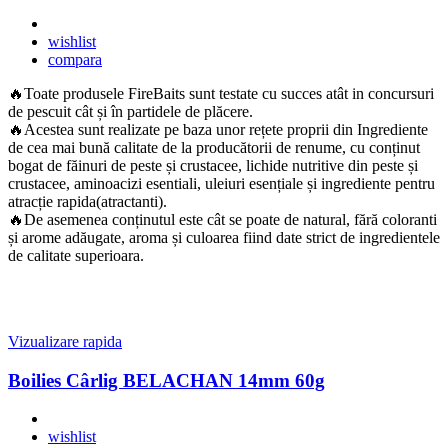
wishlist
compara
🔥Toate produsele FireBaits sunt testate cu succes atât in concursuri
de pescuit cât și în partidele de plăcere.
🔥Acestea sunt realizate pe baza unor rețete proprii din Ingrediente
de cea mai bună calitate de la producătorii de renume, cu conținut
bogat de făinuri de peste și crustacee, lichide nutritive din peste și
crustacee, aminoacizi esentiali, uleiuri esențiale și ingrediente pentru
atracție rapida(atractanti).
🔥De asemenea conținutul este cât se poate de natural, fără coloranti
și arome adăugate, aroma și culoarea fiind date strict de ingredientele
de calitate superioara.
Vizualizare rapida
Boilies Cârlig BELACHAN 14mm 60g
wishlist