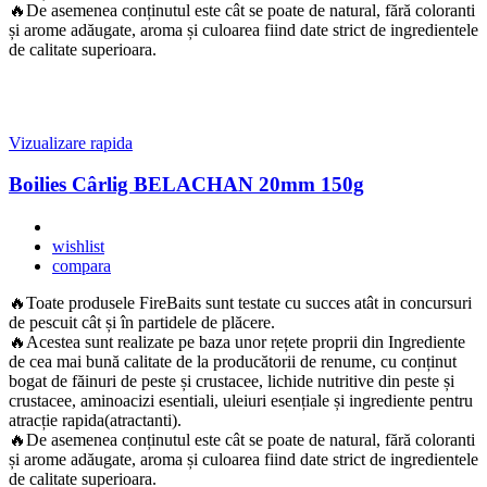
🔥De asemenea conținutul este cât se poate de natural, fără coloranti
și arome adăugate, aroma și culoarea fiind date strict de ingredientele
de calitate superioara.
Vizualizare rapida
Boilies Cârlig BELACHAN 20mm 150g
wishlist
compara
🔥Toate produsele FireBaits sunt testate cu succes atât in concursuri
de pescuit cât și în partidele de plăcere.
🔥Acestea sunt realizate pe baza unor rețete proprii din Ingrediente
de cea mai bună calitate de la producătorii de renume, cu conținut
bogat de făinuri de peste și crustacee, lichide nutritive din peste și
crustacee, aminoacizi esentiali, uleiuri esențiale și ingrediente pentru
atracție rapida(atractanti).
🔥De asemenea conținutul este cât se poate de natural, fără coloranti
și arome adăugate, aroma și culoarea fiind date strict de ingredientele
de calitate superioara.