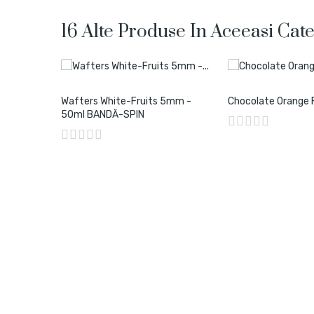
16 Alte Produse In Aceeasi Cate
m -
Wafters White-Fruits 5mm -
Chocolate Orange 
50ml BANDĂ-SPIN