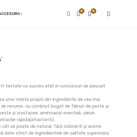
0
0
ACCESORII
y
nt testate cu succes atât in concursuri de pescuit
a unor rețete proprii din Ingrediente de cea mai
i de renume, cu conținut bogat de făinuri de peste și
peste și crustacee, aminoacizi esentiali, uleiuri
atracție rapida(atractanti).
cât se poate de natural, fără coloranti și arome
d date strict de ingredientele de calitate superioara.