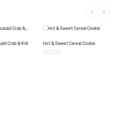
bil Crab & Krill
Hot & Sweet Cereal Cookie
Wafters Mi
6mm 50m