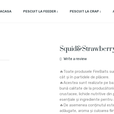
ACASA
PESCUIT LA FEEDER
PESCUIT LA CRAP
Squid&Strawberr
Write a review
🔥Toate produsele FireBaits su
cât și în partidele de plăcere.
🔥Acestea sunt realizate pe baz
bună calitate de la producători
crustacee, lichide nutritive din 
esențiale și ingrediente pentru 
🔥De asemenea conținutul este 
adăugate, aroma și culoarea fiin