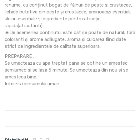
renume, cu conținut bogat de făinuri de peste și crustacee,
lichide nutritive din peste și crustacee, aminoacizi esentiali,
uleiuri esențiale și ingrediente pentru atracție
rapida(atractanti).
🔥De asemenea conținutul este cât se poate de natural, fără
coloranti și arome adăugate, aroma și culoarea fiind date
strict de ingredientele de calitate superioara.
PREPARARE :
Se umecteaza cu apa treptat pana se obtine un amestec
semiumed si se lasa 5 minute. Se umecteaza din nou si se
amesteca bine.
Interzis consumului uman.